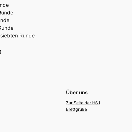
unde
 Runde
unde
 Runde
r siebten Runde
g
Über uns
Zur Seite der HSJ
Brettgrüße