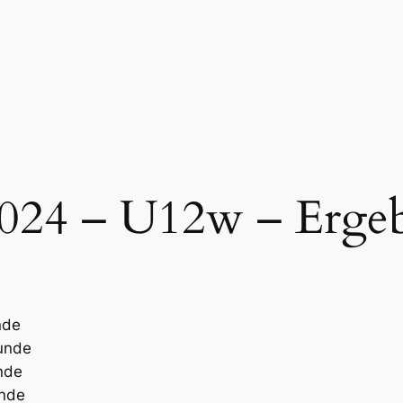
024 – U12w – Ergeb
nde
Runde
unde
unde