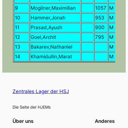
9
Mogilner,Maximilian
1057
M
SV
10
Hammer,Jonah
953
M
Sc
11
Prasad,Ayush
900
M
SV
12
Goel,Archit
795
M
SC
13
Bakarev,Nathaniel
M
14
Khamidullin,Marat
M
Zentrales Lager der HSJ
Die Seite der HJEMs
Über uns
Anderes