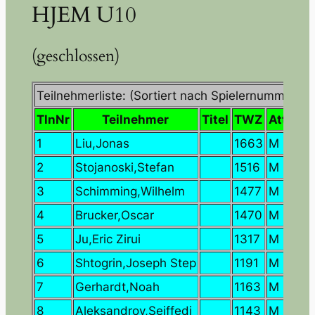
HJEM U10
(geschlossen)
Teilnehmerliste: (Sortiert nach Spielernummer)
TlnNr
Teilnehmer
Titel
TWZ
Attr
1
Liu,Jonas
1663
M
SV
2
Stojanoski,Stefan
1516
M
SA
3
Schimming,Wilhelm
1477
M
SK
4
Brucker,Oscar
1470
M
SV
5
Ju,Eric Zirui
1317
M
SV
6
Shtogrin,Joseph Step
1191
M
SA
7
Gerhardt,Noah
1163
M
SK
8
Aleksandrov,Seiffedi
1143
M
SF