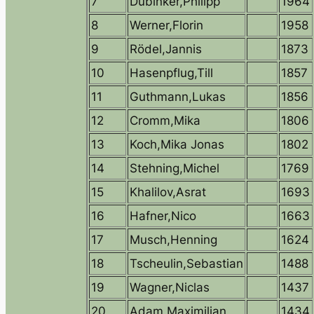
7
Dubinker,Philipp
1964
8
Werner,Florin
1958
9
Rödel,Jannis
1873
10
Hasenpflug,Till
1857
11
Guthmann,Lukas
1856
12
Cromm,Mika
1806
13
Koch,Mika Jonas
1802
14
Stehning,Michel
1769
15
Khalilov,Asrat
1693
16
Hafner,Nico
1663
17
Musch,Henning
1624
18
Tscheulin,Sebastian
1488
19
Wagner,Niclas
1437
20
Adam,Maximilian
1434