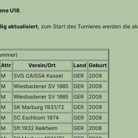
ene U18
.
ig aktualisiert
, zum Start des Turnieres werden die ak
nummer)
Attr
Verein/Ort
Land
Geburt
M
SVG CAISSA Kassel
GER
2009
M
Wiesbadener SV 1885
GER
2009
M
Wiesbadener SV 1885
GER
2009
M
SK Marburg 1931/72
GER
2009
M
SC Eschborn 1974
GER
2008
M
Sfr.1932 Kelkheim
GER
2008