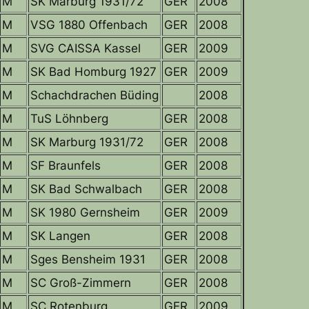
M
SK Marburg 1931/72
GER
2008
M
VSG 1880 Offenbach
GER
2008
M
SVG CAISSA Kassel
GER
2009
M
SK Bad Homburg 1927
GER
2009
M
Schachdrachen Büding
2008
M
TuS Löhnberg
GER
2008
M
SK Marburg 1931/72
GER
2008
M
SF Braunfels
GER
2008
M
SK Bad Schwalbach
GER
2008
M
SK 1980 Gernsheim
GER
2009
M
SK Langen
GER
2008
M
Sges Bensheim 1931
GER
2008
M
SC Groß-Zimmern
GER
2008
M
SC Rotenburg
GER
2009