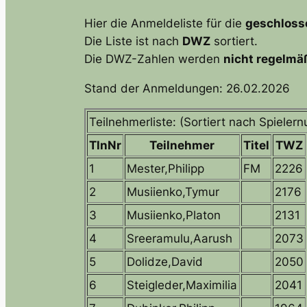
Hier die Anmeldeliste für die
geschloss
Die Liste ist nach
DWZ
sortiert.
Die DWZ-Zahlen werden
nicht regelmäß
Stand der Anmeldungen: 26.02.2026
Teilnehmerliste: (Sortiert nach Spieler
TlnNr
Teilnehmer
Titel
TWZ
1
Mester,Philipp
FM
2226
2
Musiienko,Tymur
2176
3
Musiienko,Platon
2131
4
Sreeramulu,Aarush
2073
5
Dolidze,David
2050
6
Steigleder,Maximilia
2041